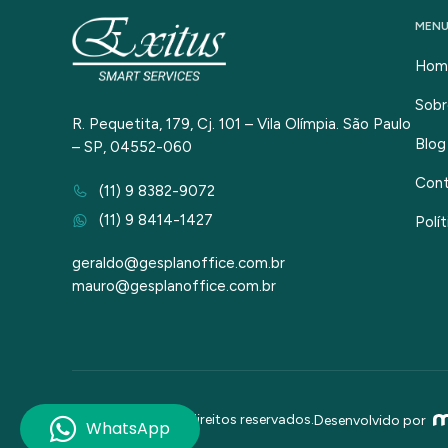
MEN
Hom
Sobr
R. Pequetita, 179, Cj. 101 – Vila Olímpia. São Paulo
Blog
– SP, 04552-060
Con
(11) 9 8382-9072
(11) 9 8414-1427
Polí
geraldo@gesplanoffice.com.br
mauro@gesplanoffice.com.br
2026 © Todos os direitos reservados.
Desenvolvido por
WhatsApp