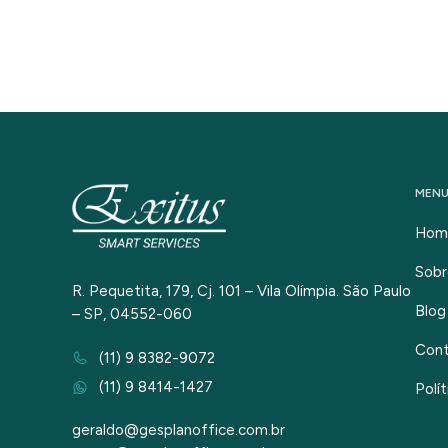
MEN
Hom
Sobr
R. Pequetita, 179, Cj. 101 – Vila Olímpia. São Paulo
Blog
– SP, 04552-060
Con
(11) 9 8382-9072
(11) 9 8414-1427
Polí
geraldo@gesplanoffice.com.br