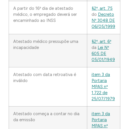
A partir do 16º dia de atestado
§2º, art. 75
médico, o empregado deverá ser
do
Decreto
encaminhado ao INSS
Nº 3048 DE
06/05/1999
Atestado médico pressupõe uma
§2º, art. 6º
incapacidade
da
Lei Nº
605 DE
05/01/1949
Atestado com data retroativa é
item 3 da
inválido
Portaria
MPAS nº
1.722 de
25/07/1979
Atestado começa a contar no dia
item 3 da
da emissão
Portaria
MPAS nº