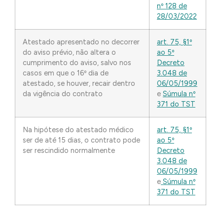
nº 128 de
28/03/2022
Atestado apresentado no decorrer
art. 75, §1º
do aviso prévio, não altera o
ao 5º
cumprimento do aviso, salvo nos
Decreto
casos em que o 16º dia de
3.048 de
atestado, se houver, recair dentro
06/05/1999
da vigência do contrato
e
Súmula nº
371 do TST
Na hipótese do atestado médico
art. 75, §1º
ser de até 15 dias, o contrato pode
ao 5º
ser rescindido normalmente
Decreto
3.048 de
06/05/1999
e
Súmula nº
371 do TST