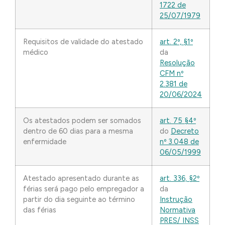
1722 de
25/07/1979
Requisitos de validade do atestado
art. 2º, §1º
médico
da
Resolução
CFM nº
2.381 de
20/06/2024
Os atestados podem ser somados
art. 75 §4º
dentro de 60 dias para a mesma
do
Decreto
enfermidade
nº 3.048 de
06/05/1999
Atestado apresentado durante as
art. 336, §2º
férias será pago pelo empregador a
da
partir do dia seguinte ao término
Instrução
das férias
Normativa
PRES/ INSS