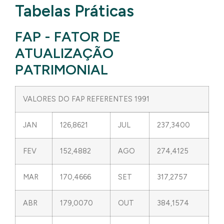
Tabelas Práticas
FAP - FATOR DE
ATUALIZAÇÃO
PATRIMONIAL
VALORES DO FAP REFERENTES 1991
JAN
126,8621
JUL
237,3400
FEV
152,4882
AGO
274,4125
MAR
170,4666
SET
317,2757
ABR
179,0070
OUT
384,1574