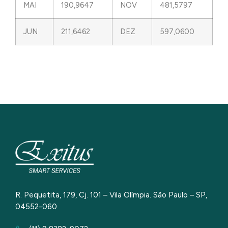
MAI
190,9647
NOV
481,5797
JUN
211,6462
DEZ
597,0600
R. Pequetita, 179, Cj. 101 – Vila Olímpia. São Paulo – SP,
04552-060