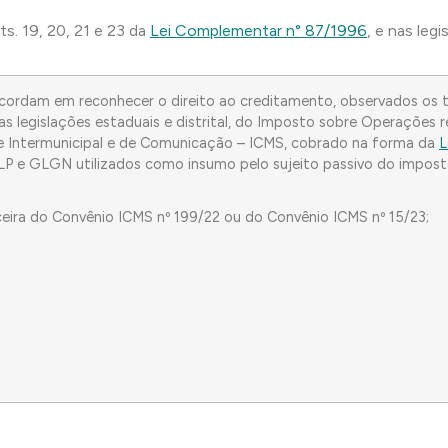
s. 19, 20, 21 e 23 da
Lei Complementar n° 87/1996
, e nas legi
cordam em reconhecer o direito ao creditamento, observados os ter
 legislações estaduais e distrital, do Imposto sobre Operações re
 e Intermunicipal e de Comunicação – ICMS, cobrado na forma da
L
 GLP e GLGN utilizados como insumo pelo sujeito passivo do impost
rceira do Convênio ICMS nº 199/22 ou do Convênio ICMS nº 15/23;