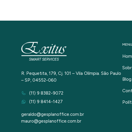
MEN
Hom
Sobr
R. Pequetita, 179, Cj. 101 – Vila Olímpia. São Paulo
Blog
– SP, 04552-060
Con
(11) 9 8382-9072
(11) 9 8414-1427
Polí
geraldo@gesplanoffice.com.br
mauro@gesplanoffice.com.br