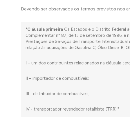
Devendo ser observados os termos previstos nos art
"Cláusula primeira
Os Estados e o Distrito Federal a
Complementar n° 87, de 13 de setembro de 1996, e nas
Prestações de Serviços de Transporte Interestadual
relação às aquisições de Gasolina C, Óleo Diesel B,
I – um dos contribuintes relacionados na cláusula te
II – importador de combustíveis;
III - distribuidor de combustíveis;
IV - transportador revendedor retalhista (TRR)."