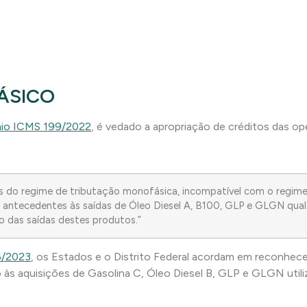
ÁSICO
io ICMS 199/2022
, é vedado a apropriação de créditos das o
s do regime de tributação monofásica, incompatível com o regime
 antecedentes às saídas de Óleo Diesel A, B100, GLP e GLGN qual
o das saídas destes produtos.”
6/2023
, os Estados e o Distrito Federal acordam em reconhec
o às aquisições de Gasolina C, Óleo Diesel B, GLP e GLGN uti