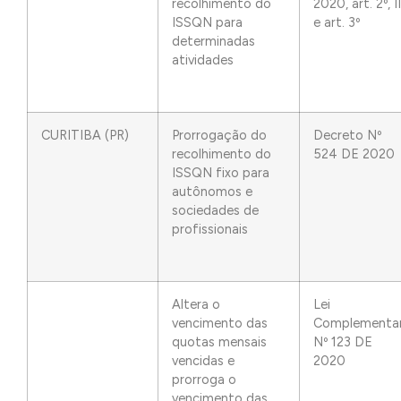
recolhimento do
2020, art. 2º, II
ISSQN para
e art. 3º
determinadas
atividades
CURITIBA (PR)
Prorrogação do
Decreto Nº
recolhimento do
524 DE 2020
ISSQN fixo para
autônomos e
sociedades de
profissionais
Altera o
Lei
vencimento das
Complementa
quotas mensais
Nº 123 DE
vencidas e
2020
prorroga o
vencimento das