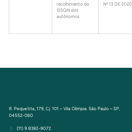
recolhimento do
Nº 13 DE 2020
ISSQN dos
autônomos
R. Pequetita, 179, Cj. 101 – Vila Olímpia. São Paulo – SP,
04552-060
(11) 9 8382-9072