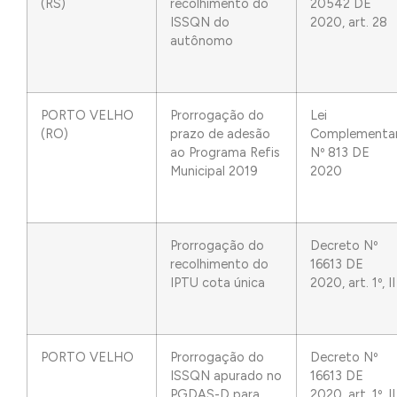
(RS)
recolhimento do
20542 DE
ISSQN do
2020, art. 28
autônomo
PORTO VELHO
Prorrogação do
Lei
(RO)
prazo de adesão
Complementa
ao Programa Refis
Nº 813 DE
Municipal 2019
2020
Prorrogação do
Decreto Nº
recolhimento do
16613 DE
IPTU cota única
2020, art. 1º, II
PORTO VELHO
Prorrogação do
Decreto Nº
ISSQN apurado no
16613 DE
PGDAS-D para
2020, art. 1º, II