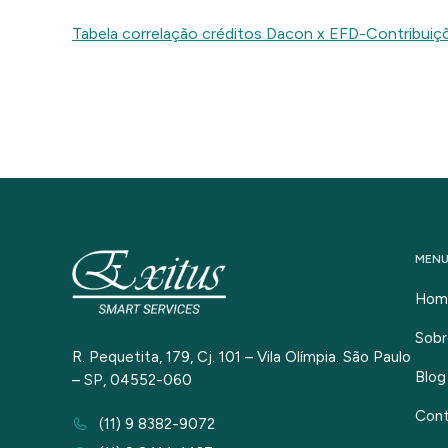
Tabela correlação créditos Dacon x EFD-Contribui
MEN
Hom
Sobr
R. Pequetita, 179, Cj. 101 – Vila Olímpia. São Paulo
Blog
– SP, 04552-060
Con
(11) 9 8382-9072