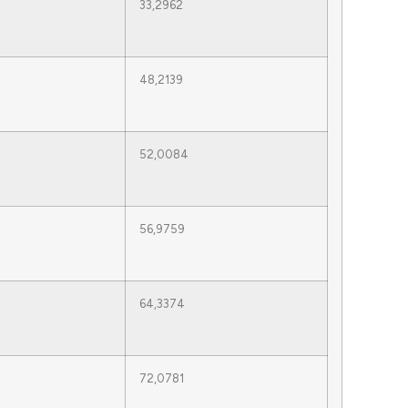
33,2962
48,2139
52,0084
56,9759
64,3374
72,0781