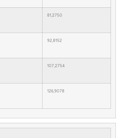
81,2750
92,8152
107,2754
126,9078