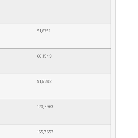
51,6351
68,1549
91,5892
123,7963
165,7657