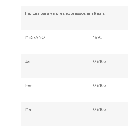
Índices para valores expressos em Reais
MÊS/ANO
1995
Jan
0,8166
Fev
0,8166
Mar
0,8166