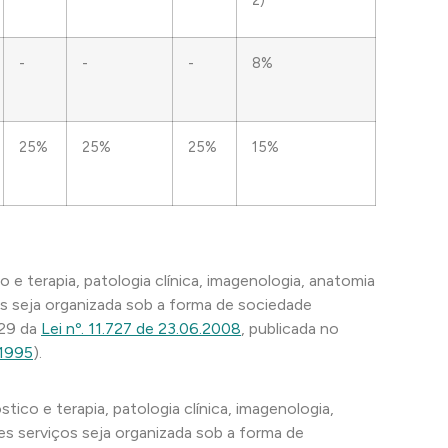
2)
-
-
-
8%
25%
25%
25%
15%
o e terapia, patologia clínica, imagenologia, anatomia
ços seja organizada sob a forma de sociedade
 29 da
Lei nº. 11.727 de 23.06.2008
, publicada no
 1995
).
ico e terapia, patologia clínica, imagenologia,
tes serviços seja organizada sob a forma de