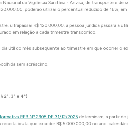
Nacional de Vigilância Sanitária - Anvisa, de transporte e de 
 120.000,00, poderão utilizar o percentual reduzido de 16%, em
re, ultrapassar R$ 120.000,00, a pessoa jurídica passará a util
ado em relação a cada trimestre transcorrido.
o dia útil do mês subseqüente ao trimestre em que ocorrer o e
ecolhida sem acréscimo.
 § 2º, 3º e 4º)
N
ormativa RFB Nº 2305 DE 31/12/2025
determinam, a partir de
 receita bruta que exceder R$ 5.000.000,00 no ano-calendário