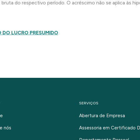
a bruta do respectivo período. O acréscimo não se aplica às hi
 DO LUCRO PRESUMIDO
U
SERVIÇOS
e
Abertura de Empresa
e nós
Assessoria em Certificado Di