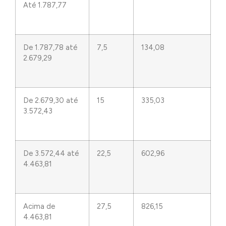
Até 1.787,77
De 1.787,78 até
7,5
134,08
2.679,29
De 2.679,30 até
15
335,03
3.572,43
De 3.572,44 até
22,5
602,96
4.463,81
Acima de
27,5
826,15
4.463,81