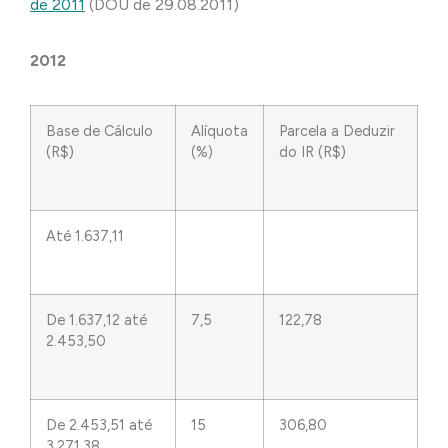
de 2011
(DOU de 29.08.2011)
2012
Base de Cálculo
Alíquota
Parcela a Deduzir
(R$)
(%)
do IR (R$)
Até 1.637,11
De 1.637,12 até
7,5
122,78
2.453,50
De 2.453,51 até
15
306,80
3.271,38