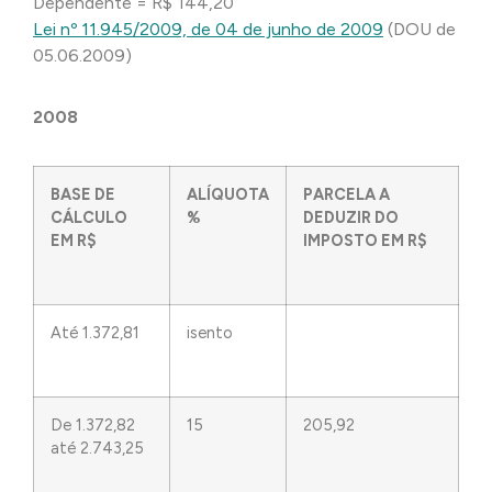
Dependente = R$ 144,20
Lei nº 11.945/2009, de 04 de junho de 2009
(DOU de
05.06.2009)
2008
BASE DE
ALÍQUOTA
PARCELA A
CÁLCULO
%
DEDUZIR DO
EM R$
IMPOSTO EM R$
Até 1.372,81
isento
De 1.372,82
15
205,92
até 2.743,25