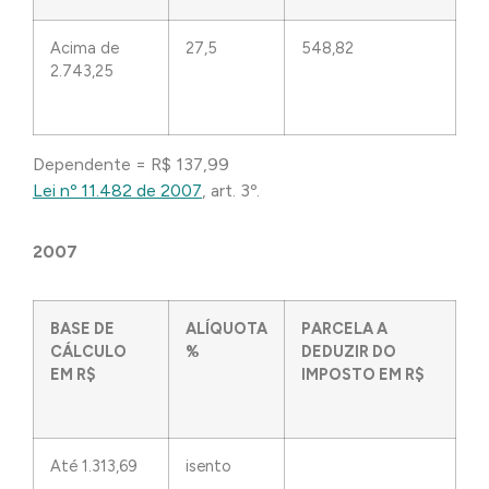
Acima de
27,5
548,82
2.743,25
Dependente = R$ 137,99
Lei nº 11.482 de 2007
, art. 3º.
2007
BASE DE
ALÍQUOTA
PARCELA A
CÁLCULO
%
DEDUZIR DO
EM R$
IMPOSTO EM R$
Até 1.313,69
isento