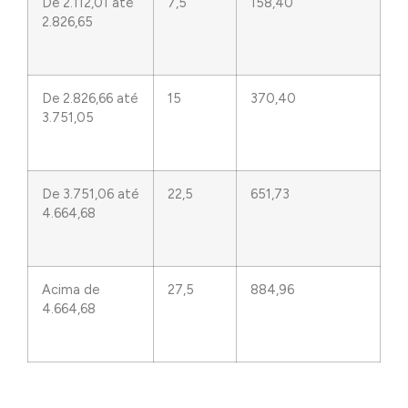
De 2.112,01 até
7,5
158,40
2.826,65
De 2.826,66 até
15
370,40
3.751,05
De 3.751,06 até
22,5
651,73
4.664,68
Acima de
27,5
884,96
4.664,68