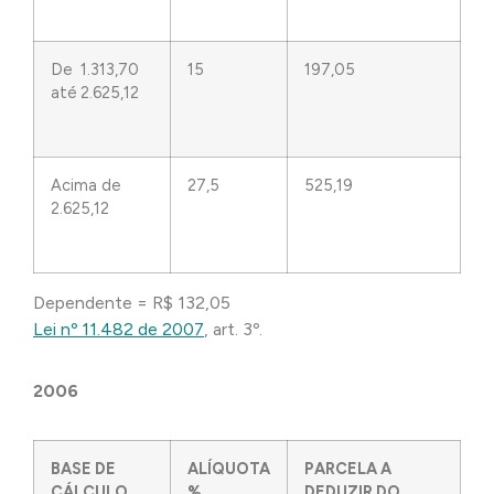
De 1.313,70
15
197,05
até 2.625,12
Acima de
27,5
525,19
2.625,12
Dependente = R$ 132,05
Lei nº 11.482 de 2007
, art. 3º.
2006
BASE DE
ALÍQUOTA
PARCELA A
CÁLCULO
%
DEDUZIR DO