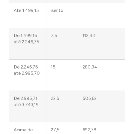
Até 1.499,15
isento
De 1.499,16
7,5
112,43
até 2.246,75
De 2.246,76
15
280,94
até 2.995,70
De 2.995,71
22,5
505,62
até 3.743,19
Acima de
27,5
692,78