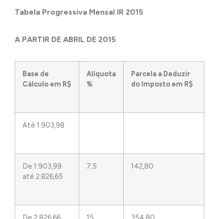
Tabela Progressiva Mensal IR 2015
A PARTIR DE ABRIL DE 2015
Base de
Alíquota
Parcela a Deduzir
Cálculo em R$
%
do Imposto em R$
Até 1.903,98
De 1.903,99
7,5
142,80
até 2.826,65
De 2.826,66
15
354,80