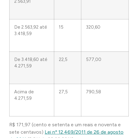
2.563,91
De 2.563,92 até
15
320,60
3.418,59
De 3.418,60 até
22,5
577,00
4.271,59
Acima de
27,5
790,58
4.271,59
R$ 171,97 (cento e setenta e um reais e noventa e
sete centavos)
Lei nº 12.469/2011 de 26 de agosto