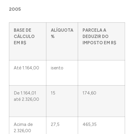
2005
BASE DE
ALÍQUOTA
PARCELA A
CÁLCULO
%
DEDUZIR DO
EM R$
IMPOSTO EM R$
Até 1.164,00
isento
De 1.164,01
15
174,60
até 2.326,00
Acima de
27,5
465,35
2.326,00