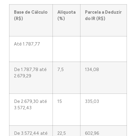
Base de Cálculo
Alíquota
Parcela a Deduzir
(R$)
(%)
do IR (R$)
Até 1.787,77
De 1.787,78 até
7,5
134,08
2.679,29
De 2.679,30 até
15
335,03
3.572,43
De 3.572,44 até
22,5
602,96