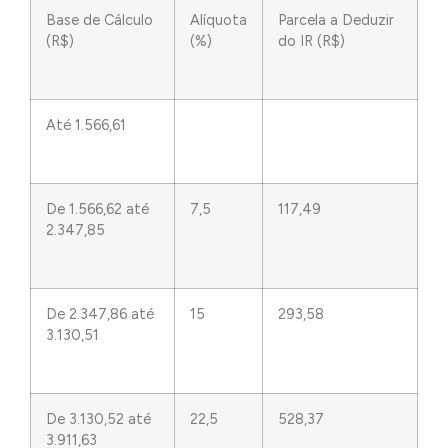
Base de Cálculo
Alíquota
Parcela a Deduzir
(R$)
(%)
do IR (R$)
Até 1.566,61
De 1.566,62 até
7,5
117,49
2.347,85
De 2.347,86 até
15
293,58
3.130,51
De 3.130,52 até
22,5
528,37
3.911,63