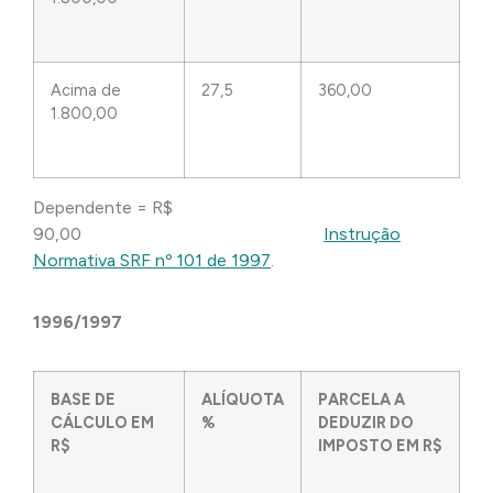
Acima de
27,5
360,00
1.800,00
Dependente = R$
90,00
Instrução
Normativa SRF nº 101 de 1997
.
1996/1997
BASE DE
ALÍQUOTA
PARCELA A
CÁLCULO EM
%
DEDUZIR DO
R$
IMPOSTO EM R$