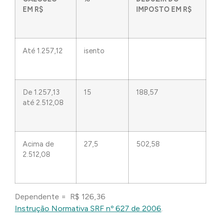
EM R$
IMPOSTO EM R$
Até 1.257,12
isento
De 1.257,13
15
188,57
até 2.512,08
Acima de
27,5
502,58
2.512,08
Dependente = R$ 126,36
Instrução Normativa SRF nº 627 de 2006
.