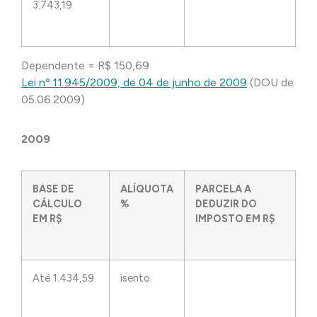
3.743,19
Dependente = R$ 150,69
Lei nº 11.945/2009, de 04 de junho de 2009
(DOU de
05.06.2009)
2009
BASE DE
ALÍQUOTA
PARCELA A
CÁLCULO
%
DEDUZIR DO
EM R$
IMPOSTO EM R$
Até 1.434,59
isento