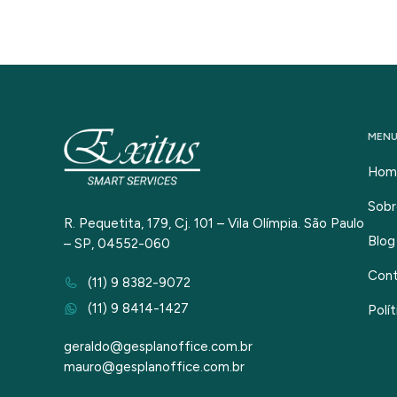
MEN
Hom
Sobr
R. Pequetita, 179, Cj. 101 – Vila Olímpia. São Paulo
Blog
– SP, 04552-060
Con
(11) 9 8382-9072
(11) 9 8414-1427
Polí
geraldo@gesplanoffice.com.br
mauro@gesplanoffice.com.br