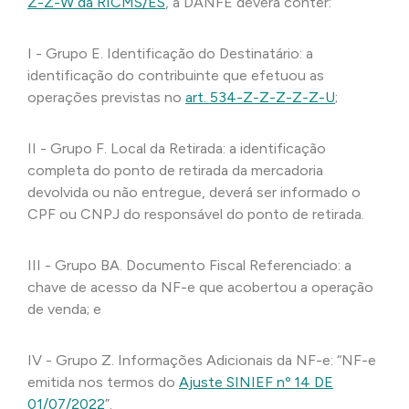
Z-Z-W da RICMS/ES
, a DANFE deverá conter:
I - Grupo E. Identificação do Destinatário: a
identificação do contribuinte que efetuou as
operações previstas no
art. 534-Z-Z-Z-Z-Z-U
;
II - Grupo F. Local da Retirada: a identificação
completa do ponto de retirada da mercadoria
devolvida ou não entregue, deverá ser informado o
CPF ou CNPJ do responsável do ponto de retirada.
III - Grupo BA. Documento Fiscal Referenciado: a
chave de acesso da NF-e que acobertou a operação
de venda; e
IV - Grupo Z. Informações Adicionais da NF-e: “NF-e
emitida nos termos do
Ajuste SINIEF nº 14 DE
01/07/2022
”.