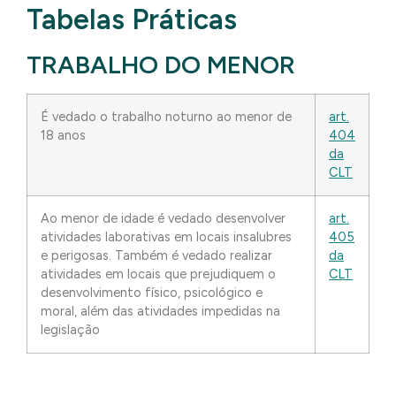
Tabelas Práticas
TRABALHO DO MENOR
É vedado o trabalho noturno ao menor de
art.
18 anos
404
da
CLT
Ao menor de idade é vedado desenvolver
art.
atividades laborativas em locais insalubres
405
e perigosas. Também é vedado realizar
da
atividades em locais que prejudiquem o
CLT
desenvolvimento físico, psicológico e
moral, além das atividades impedidas na
legislação