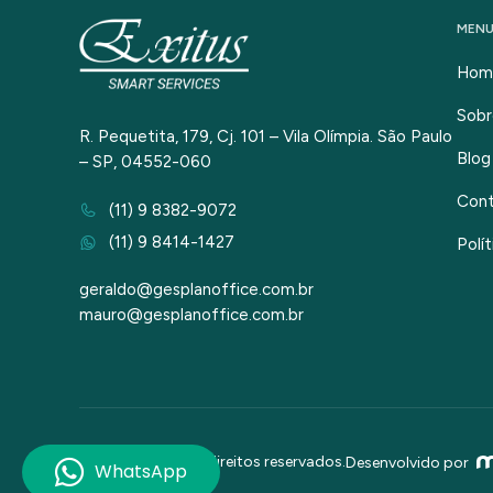
MEN
Hom
Sobr
R. Pequetita, 179, Cj. 101 – Vila Olímpia. São Paulo
Blog
– SP, 04552-060
Con
(11) 9 8382-9072
(11) 9 8414-1427
Polí
geraldo@gesplanoffice.com.br
mauro@gesplanoffice.com.br
2026 © Todos os direitos reservados.
Desenvolvido por
WhatsApp