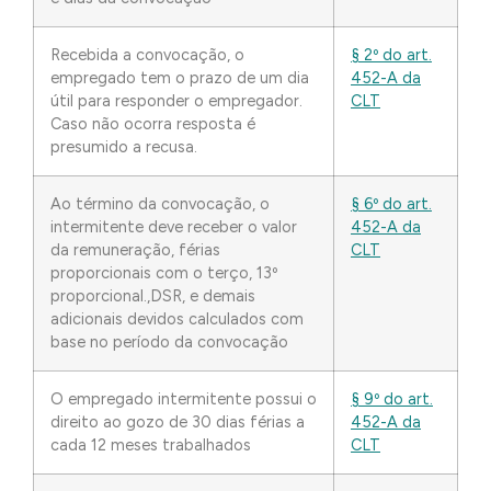
Recebida a convocação, o
§ 2º do art.
empregado tem o prazo de um dia
452-A da
útil para responder o empregador.
CLT
Caso não ocorra resposta é
presumido a recusa.
Ao término da convocação, o
§ 6º do art.
intermitente deve receber o valor
452-A da
da remuneração, férias
CLT
proporcionais com o terço, 13º
proporcional.,DSR, e demais
adicionais devidos calculados com
base no período da convocação
O empregado intermitente possui o
§ 9º do art.
direito ao gozo de 30 dias férias a
452-A da
cada 12 meses trabalhados
CLT