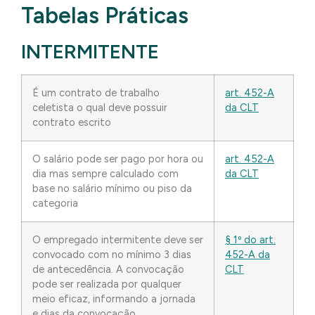
Tabelas Práticas
INTERMITENTE
É um contrato de trabalho
art. 452-A
celetista o qual deve possuir
da CLT
contrato escrito
O salário pode ser pago por hora ou
art. 452-A
dia mas sempre calculado com
da CLT
base no salário mínimo ou piso da
categoria
O empregado intermitente deve ser
§ 1º do art.
convocado com no mínimo 3 dias
452-A da
de antecedência. A convocação
CLT
pode ser realizada por qualquer
meio eficaz, informando a jornada
e dias da convocação