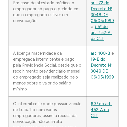
Em caso de atestado médico, o
art. 72 do
empregador só paga o período em
Decreto Nº
que o empregado estiver em
3048 DE
convocação
06/05/1999
e
§ 5º do
art. 452-A
da CLT
A licença maternidade da
art. 100-B
e
empregada intermitente é pago
19-E do
pela Previdência Social, desde que o
Decreto Nº
recolhimento previdenciário mensal
3048 DE
do empregado seja realizado pelo
06/05/1999
menos sobre o valor do salário
mínimo
O intermitente pode possuir vinculo
§ 3º do art.
de trabalho com vários
452-A da
empregadores, assim a recusa da
CLT
convocação não acarreta