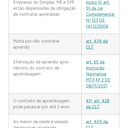
Empresas do Simples, ME e EPP
inciso III, art.
estão dispensadas da obrigação
51 da Lei
de contratar aprendizes
Complementar
Nº 123 DE
14/12/2006
Multa por não contratar
art. 434 da
aprendiz
CLT
Efetivação de aprendiz após
art. 65 da
término do contrato de
Instrução
aprendizagem
Normativa
MTP Nº 2 DE
08/11/2021
O contrato de aprendizagem
§3º, art. 428
pode perdurar por até 2 anos
da CLT
Ao menor de idade é vedado
art. 405 da
desenvolver atividades
CLT