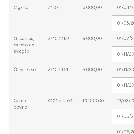
Cigarro
2402
5.000,00
01/04/2
01/03/2
Gasolinas,
2710.12.59
5.000,00
01/07/
exceto de
aviação
01/11/2
Óleo Diesel
2710.19.21
5.000,00
01/11/2
01/11/2
Couro
4101 e 4104
10.000,00
13/08/2
bovino
01/05/2
01/06/2