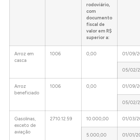
rodoviário,
com
documento
fiscal de
valor em R$
superior a:
Arroz em
1006
0,00
01/09/2
casca
05/02/
Arroz
1006
0,00
01/09/2
beneficiado
05/02/
Gasolinas,
2710.12.59
10.000,00
01/03/2
exceto de
aviação
5.000,00
01/01/2