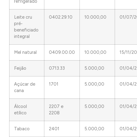
refrigerado
Leite cru
0402.29.10
10.000,00
01/07/2
pré-
beneficiado
integral
Mel natural
0409.00.00
10.000,00
15/11/20
Feijão
0713.33
5.000,00
01/04/2
Açúcar de
1701
5.000,00
01/04/2
cana
Álcool
2207 e
5.000,00
01/04/2
etílico
2208
Tabaco
2401
5.000,00
01/04/2