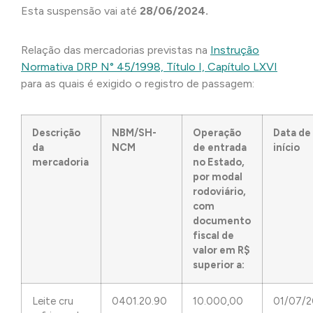
Esta suspensão vai até
28/06/2024.
Relação das mercadorias previstas na
Instrução
Normativa DRP N° 45/1998, Título I, Capítulo LXVI
para as quais é exigido o registro de passagem:
Descrição
NBM/SH-
Operação
Data de
da
NCM
de entrada
início
mercadoria
no Estado,
por modal
rodoviário,
com
documento
fiscal de
valor em R$
superior a:
Leite cru
0401.20.90
10.000,00
01/07/2