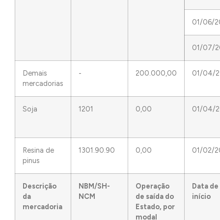
01/06/2
01/07/
Demais
-
200.000,00
01/04/2
mercadorias
Soja
1201
0,00
01/04/
Resina de
1301.90.90
0,00
01/02/2
pinus
Descrição
NBM/SH-
Operação
Data de
da
NCM
de saída do
início
mercadoria
Estado, por
modal