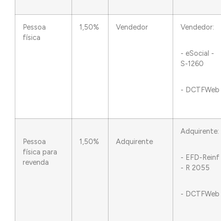
Pessoa
1,50%
Vendedor
Vendedor:
física
- eSocial -
S-1260
- DCTFWeb
Adquirente:
Pessoa
1,50%
Adquirente
física para
- EFD-Reinf
revenda
- R 2055
- DCTFWeb