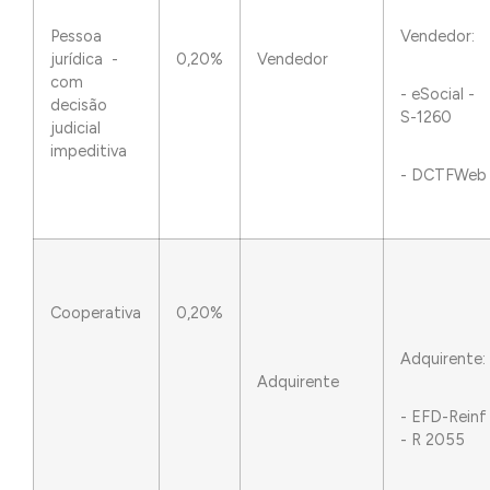
Pessoa
Vendedor:
jurídica -
0,20%
Vendedor
com
- eSocial -
decisão
S-1260
judicial
impeditiva
- DCTFWeb
Cooperativa
0,20%
Adquirente:
Adquirente
- EFD-Reinf
- R 2055