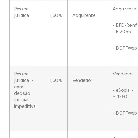
Pessoa
Adquirente:
jurídica
1,50%
Adquirente
- EFD-Reinf
- R 2055
- DCTFWeb
Pessoa
Vendedor:
jurídica -
1,50%
Vendedor
com
- eSocial -
decisão
S-1260
judicial
impeditiva
- DCTFWeb