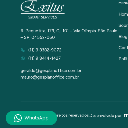
MEN
Hom
Sobr
R. Pequetita, 179, Cj. 101 – Vila Olímpia. São Paulo
Blog
– SP, 04552-060
Con
(11) 9 8382-9072
(11) 9 8414-1427
Polí
geraldo@gesplanoffice.com.br
mauro@gesplanoffice.com.br
2026 © Todos os direitos reservados.
Desenvolvido por
WhatsApp