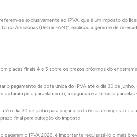
referem-se exclusivamente ao IPVA, que é um imposto do lice
sito do Amazonas (Detran-AM)”, explicou a gerente de Arrecad
com placas finais 4 e 5 sobre os prazos próximos do encerram
izar o pagamento da cota única do IPVA até o dia 30 de junho,
ue optaram pelo parcelamento, a segunda e a terceira parcela
m até o dia 30 de junho para pagar a cota única do imposto ou 
prazo final para quitação do imposto.
 não pagaram o IPVA 2026, é importante regularizá-lo o mais br