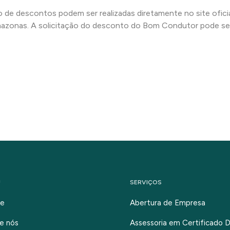
ão de descontos podem ser realizadas diretamente no site ofic
zonas. A solicitação do desconto do Bom Condutor pode ser f
U
SERVIÇOS
e
Abertura de Empresa
e nós
Assessoria em Certificado Di