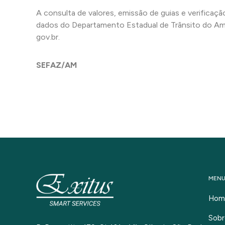
A consulta de valores, emissão de guias e verificaç
dados do Departamento Estadual de Trânsito do Ama
gov.br.
SEFAZ/AM
MEN
Hom
Sobr